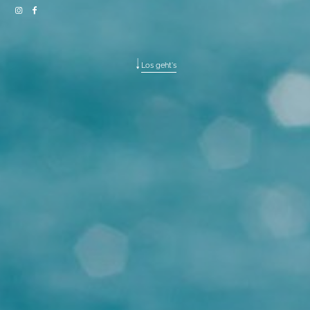
Gutschein
About
Los geht's
Sag Hallo
© 2026
Stefffa Fotografie
Impressum
|
Datenschutz