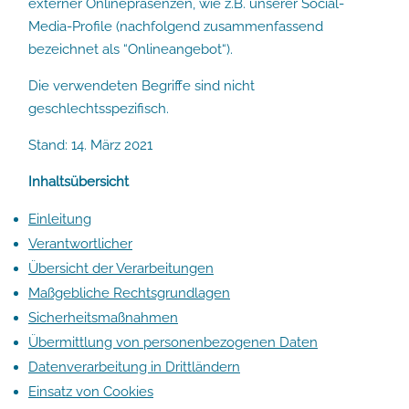
externer Onlinepräsenzen, wie z.B. unserer Social-
Gutschein
Media-Profile (nachfolgend zusammenfassend
bezeichnet als “Onlineangebot“).
About
Die verwendeten Begriffe sind nicht
geschlechtsspezifisch.
Sag Hallo
Stand: 14. März 2021
Inhaltsübersicht
Einleitung
Verantwortlicher
© 2026
Stefffa Fotografie
Übersicht der Verarbeitungen
Impressum
|
Datenschutz
Maßgebliche Rechtsgrundlagen
Sicherheitsmaßnahmen
Übermittlung von personenbezogenen Daten
Datenverarbeitung in Drittländern
Einsatz von Cookies