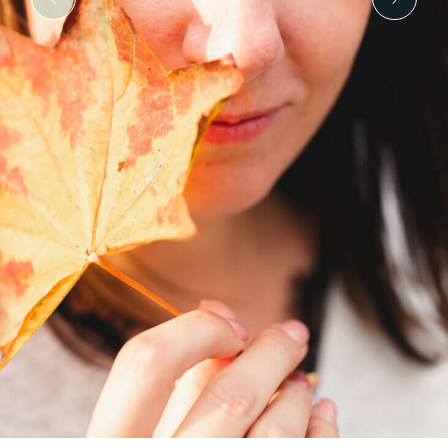
Gutschein
About
Sag Hallo
© 2026
Stefffa Fotografie
Impressum
|
Datenschutz