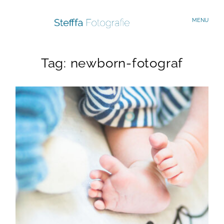
MENU
Tag: newborn-fotograf
Start
Familien
Portraits
Verliebte
Reisen