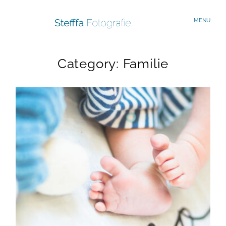
MENU
Category: Familie
Start
Familien
Portraits
Verliebte
Reisen